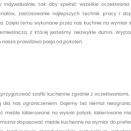
y indywidualnie, tak aby spełnić wszelkie oczekiwan
eriałów, zastosowanie najlepszych technik pracy i d
. Dzięki temu wykonane przez nas kuchnie na wymiar sł
 rzemieślnicza, z której jesteśmy niezwykle dumni. Wy
o nasza prawdziwa pasja od pokoleń.
przygotować szafki kuchenne zgodnie z oczekiwaniami, z
są dla nas ograniczeniem. Dajemy też niemal nieogran
ć meble lakierowane na wysoki połysk, lakierowane m
du można dopasować meble kuchenne na wymiar do prefero