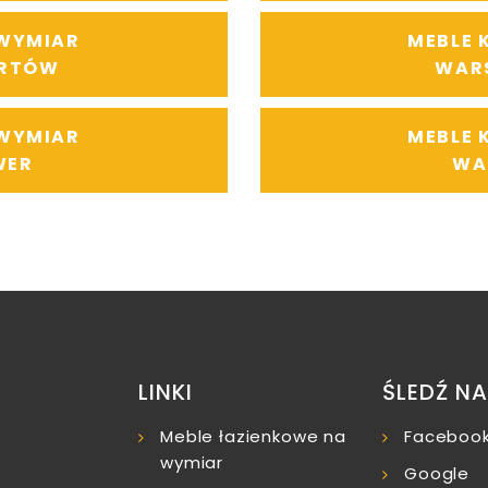
 WYMIAR
MEBLE 
RTÓW
WAR
 WYMIAR
MEBLE 
WER
WA
LINKI
ŚLEDŹ N
Meble łazienkowe na
Faceboo
wymiar
Google