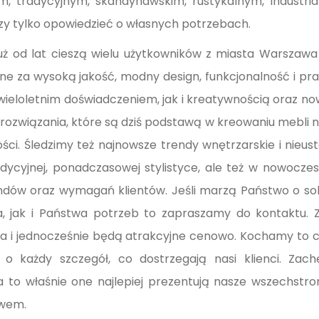
m, tradycyjnym, skandynawskim, rustykalnym, industr
y tylko opowiedzieć o własnych potrzebach.
ż od lat cieszą wielu użytkowników z miasta Warszawa i
ane za wysoką jakość, modny design, funkcjonalność i p
ieloletnim doświadczeniem, jak i kreatywnością oraz no
związania, które są dziś podstawą w kreowaniu mebli n
ci. Śledzimy też najnowsze trendy wnętrzarskie i nieus
adycyjnej, ponadczasowej stylistyce, ale też w nowo
rendów oraz wymagań klientów. Jeśli marzą Państwo o 
jak i Państwa potrzeb to zapraszamy do kontaktu. 
ia i jednocześnie będą atrakcyjne cenowo. Kochamy to co
 o każdy szczegół, co dostrzegają nasi klienci. Za
 to właśnie one najlepiej prezentują nasze wszechstro
twem.