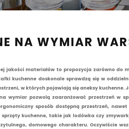
NE NA WYMIAR WA
j jakości materiałów to propozycja zarówno do mał
afki kuchenne doskonale sprawdzą się w oddzielnej
trzeni, w których pojawiają się aneksy kuchenne. J
 na wymiar pozwolą zaaranżować przestrzeń w sp
ergonomiczny sposób dostępną przestrzeń, nawet j
e sprzęty kuchenne, takie jak lodówka czy zmywa
rzytulnego, domowego charakteru. Oczywiście wszel