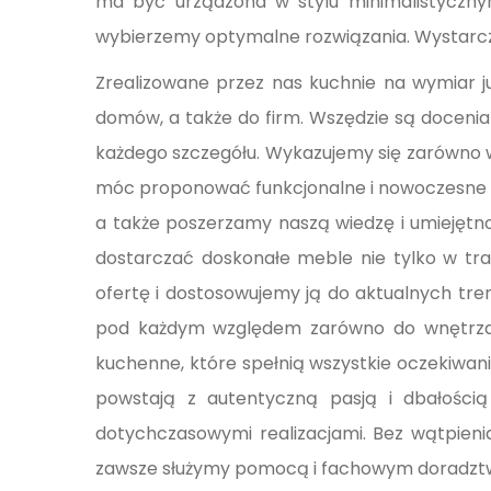
ma być urządzona w stylu minimalistyczny
wybierzemy optymalne rozwiązania. Wystarcz
Zrealizowane przez nas kuchnie na wymiar ju
domów, a także do firm. Wszędzie są doceni
każdego szczegółu. Wykazujemy się zarówno w
móc proponować funkcjonalne i nowoczesne ro
a także poszerzamy naszą wiedzę i umiejętnoś
dostarczać doskonałe meble nie tylko w tr
ofertę i dostosowujemy ją do aktualnych t
pod każdym względem zarówno do wnętrza, 
kuchenne, które spełnią wszystkie oczekiwan
powstają z autentyczną pasją i dbałością
dotychczasowymi realizacjami. Bez wątpienia
zawsze służymy pomocą i fachowym doradz