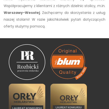
Współpracujemy z klientami z różnych dzielnic stolicy, m.in.
Warszawy-Wesołej
. Zachęcamy do skorzystania z usług
naszej stolarni! W razie jakichkolwiek pytań dotyczących
oferty służymy pomocą.